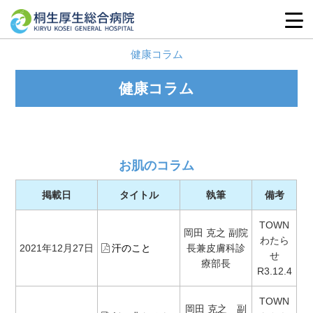
健康コラム
健康コラム
お肌のコラム
掲載日
タイトル
執筆
備考
TOWN
岡田 克之 副院
わたら
2021年12月27日
汗のこと
長兼皮膚科診
せ
療部長
R3.12.4
TOWN
岡田 克之 副