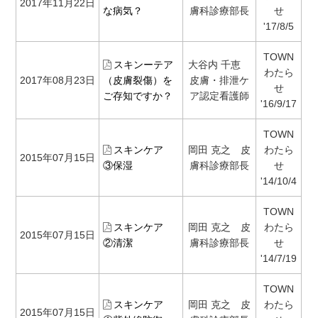
2017年11月22日
な病気？
膚科診療部長
せ
'17/8/5
TOWN
スキンーテア
大谷内 千恵
わたら
2017年08月23日
（皮膚裂傷）を
皮膚・排泄ケ
せ
ご存知ですか？
ア認定看護師
'16/9/17
TOWN
スキンケア
岡田 克之 皮
わたら
2015年07月15日
③保湿
膚科診療部長
せ
'14/10/4
TOWN
スキンケア
岡田 克之 皮
わたら
2015年07月15日
②清潔
膚科診療部長
せ
'14/7/19
TOWN
スキンケア
岡田 克之 皮
わたら
2015年07月15日