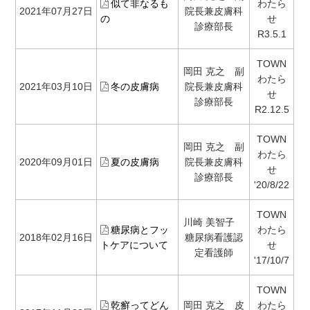
似て非なるも
わたら
2021年07月27日
院長兼皮膚科
の
せ
診療部長
R3.5.1
TOWN
岡田 克之 副
わたら
2021年03月10日
冬の皮膚病
院長兼皮膚科
せ
診療部長
R2.12.5
TOWN
岡田 克之 副
わたら
2020年09月01日
夏の皮膚病
院長兼皮膚科
せ
診療部長
'20/8/22
TOWN
川崎 美智子
糖尿病とフッ
わたら
2018年02月16日
糖尿病看護認
トケアについて
せ
定看護師
'17/10/7
TOWN
乾癬ってどん
岡田 克之 皮
わたら