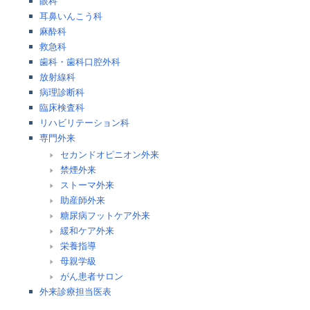
眼科
耳鼻いんこう科
麻酔科
救急科
歯科・歯科口腔外科
放射線科
病理診断科
臨床検査科
リハビリテーション科
専門外来
セカンドオピニオン外来
禁煙外来
ストーマ外来
助産師外来
糖尿病フットケア外来
緩和ケア外来
栄養指導
母親学級
がん患者サロン
外来診療担当医表