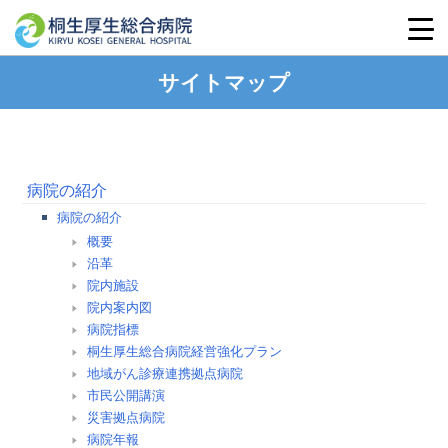
サイトマップ
病院の紹介
病院の紹介
概要
沿革
院内施設
院内案内図
病院指標
桐生厚生総合病院経営強化プラン
地域がん診療連携拠点病院
市民公開講演
災害拠点病院
病院年報