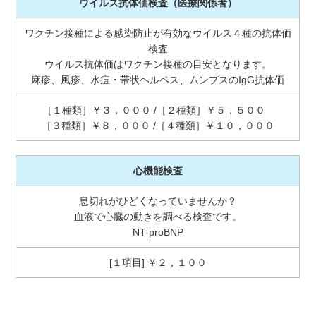
ウイルス抗体価検査（医療関係者）
ワクチン接種による感染防止が有効なウイルス４種の抗体価
検査
ウイルス抗体価はワクチン接種の目安となります。
麻疹、風疹、水痘・帯状ヘルペス、ムンプスのIgG抗体価
［１種類］￥３，０００ /［２種類］￥５，５００
［３種類］￥８，０００ /［４種類］￥１０，０００
心機能検査
息切れがひどくなっていませんか？
血液で心臓の動きを調べる検査です。
NT-proBNP
[１項目] ￥２，１００