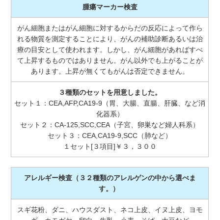
腫瘍マーカー検査
がん細胞またはがん細胞に対するからだの反応によって作ら
れる物質を測定することにより、がんの補助診断あるいは治
療の目安として使われます。しかし、がん細胞があればすべ
て上昇するものではありません。がん以外でも上がることが
あります。上昇が無くてもがんは否定できません。
３種類のセットを用意しました。
セット１：CEA,AFP,CA19-9（胃、大腸、直腸、肝臓、など消
化器系）
セット２：CA-125,SCC,CEA（子宮、卵巣など婦人科系）
セット３：CEA,CA19-9,SCC（肺など）
１セット[３項目]￥３，３００
アレルギー検査
（３２種類のアレルゲンの中から選べま
す。）
スギ花粉、ダニ、ハウスダスト、ネコ上皮、イヌ上皮、ヨモ