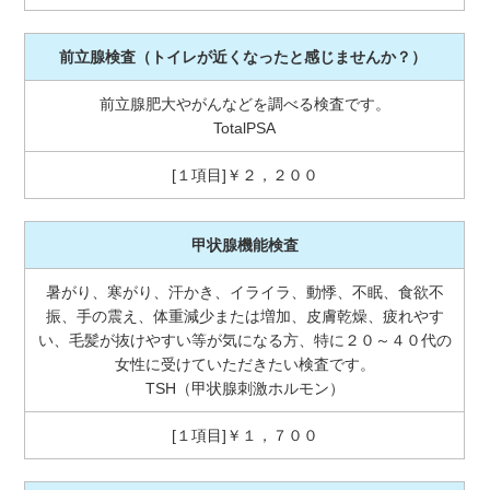
前立腺検査
（トイレが近くなったと感じませんか？）
前立腺肥大やがんなどを調べる検査です。
TotalPSA
[１項目]￥２，２００
甲状腺機能検査
暑がり、寒がり、汗かき、イライラ、動悸、不眠、食欲不
振、手の震え、体重減少または増加、皮膚乾燥、疲れやす
い、毛髪が抜けやすい等が気になる方、特に２０～４０代の
女性に受けていただきたい検査です。
TSH（甲状腺刺激ホルモン）
[１項目]￥１，７００