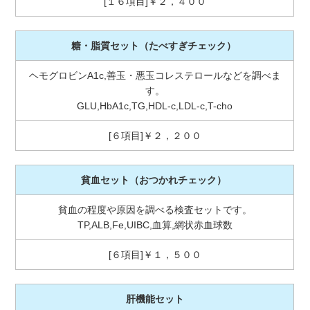
[１６項目]￥２，４００
糖・脂質セット
（たべすぎチェック）
ヘモグロビンA1c,善玉・悪玉コレステロールなどを調べま
す。
GLU,HbA1c,TG,HDL-c,LDL-c,T-cho
[６項目]￥２，２００
貧血セット
（おつかれチェック）
貧血の程度や原因を調べる検査セットです。
TP,ALB,Fe,UIBC,血算,網状赤血球数
[６項目]￥１，５００
肝機能セット