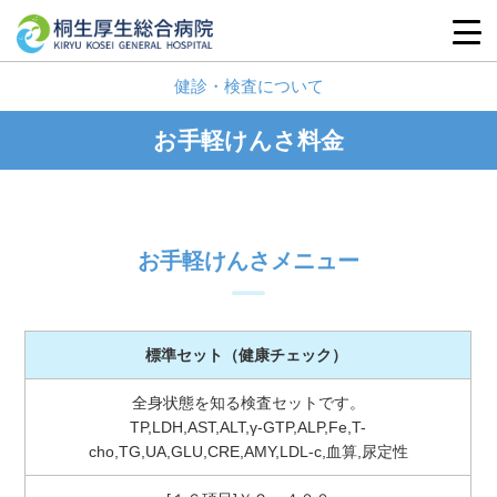
健診・検査について
お手軽けんさ料金
お手軽けんさメニュー
標準セット
（健康チェック）
全身状態を知る検査セットです。
TP,LDH,AST,ALT,γ-GTP,ALP,Fe,T-
cho,TG,UA,GLU,CRE,AMY,LDL-c,血算,尿定性