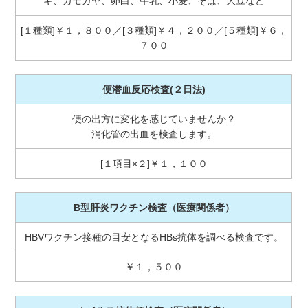
ギ、カモガヤ、卵白、牛乳、小麦、そば、大豆など
[１種類]￥１，８００／[３種類]￥４，２００／[５種類]￥６，
７００
便潜血反応検査
(２日法)
便の出方に変化を感じていませんか？
消化管の出血を検査します。
[１項目×２]￥１，１００
B型肝炎ワクチン検査（医療関係者）
HBVワクチン接種の目安となるHBs抗体を調べる検査です。
￥１，５００