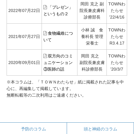
岡田 克之 副
TOWNわ
「プレゼン」
2022年07月22日
院長兼皮膚科
たらせ
というもの２
診療部長
'22/4/16
小林 誠 食
TOWNわ
食物繊維につ
2021年07月27日
養科長 管理
たらせ
いて
栄養士
R3.4.17
双方向のコミ
岡田 克之
TOWNわ
2020年09月01日
ュニケーション
副院長兼皮膚
たらせ
③医師の話
科診療部長
'20/3/7
※本コラムは、「ＴＯＷＮわたらせ」紙に掲載された記事を中
心に、再編集して掲載しています。
無断転載等の二次利用はご遠慮ください。
予防のコラム
頭と神経のコラム