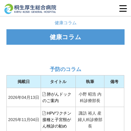
健康コラム
健康コラム
予防のコラム
掲載日
タイトル
執筆
備考
肺がんドック
小野 昭浩 内
2026年04月13日
のご案内
科診療部長
HPVワクチン
諏訪 裕人 産
2025年11月04日
接種と子宮頸が
婦人科診療部
ん検診の勧め
長