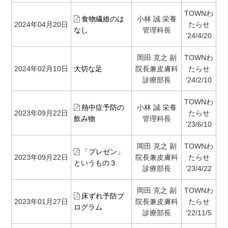
TOWNわ
食物繊維のは
小林 誠 栄養
2024年04月20日
たらせ
なし
管理科長
'24/4/20
岡田 克之 副
TOWNわ
2024年02月10日
大切な足
院長兼皮膚科
たらせ
診療部長
'24/2/10
TOWNわ
熱中症予防の
小林 誠 栄養
2023年09月22日
たらせ
飲み物
管理科長
'23/6/10
岡田 克之 副
TOWNわ
「プレゼン」
2023年09月22日
院長兼皮膚科
たらせ
というもの３
診療部長
'23/4/22
岡田 克之 副
TOWNわ
床ずれ予防プ
2023年01月27日
院長兼皮膚科
たらせ
ログラム
診療部長
'22/11/5