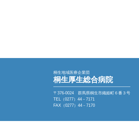
桐生地域医療企業団
桐生厚生総合病院
〒376-0024 群馬県桐生市織姫町６番３号
TEL（0277）44－7171
FAX（0277）44－7170