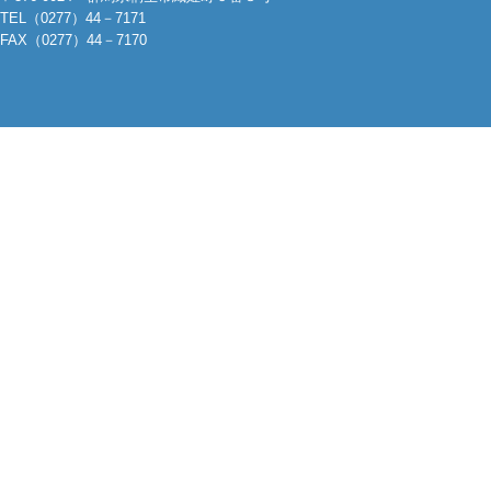
TEL（0277）44－7171
FAX（0277）44－7170