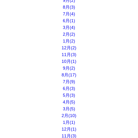
9月(2)
8月(3)
7月(4)
6月(1)
3月(4)
2月(2)
1月(2)
12月(2)
11月(3)
10月(1)
9月(2)
8月(17)
7月(9)
6月(3)
5月(3)
4月(5)
3月(5)
2月(10)
1月(1)
12月(1)
11月(3)